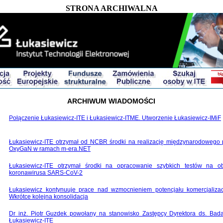
STRONA ARCHIWALNA
ARCHIWUM WIADOMOŚCI
Połączenie Łukasiewicz-ITE i Łukasiewicz-ITME. Utworzenie Łukasiewicz-IMiF
Łukasiewicz-ITE otrzymał od NCBR środki na realizację międzynarodowego 
OxyGaN w ramach m-era.NET
Łukasiewicz-ITE otrzymał środki na opracowanie szybkich testów na o
koronawirusa SARS-CoV-2
Łukasiewicz kontynuuje prace nad wzmocnieniem potencjału komercjalizac
Wkrótce kolejna konsolidacja
Dr inż. Piotr Guzdek powołany na stanowisko Zastępcy Dyrektora ds. Bad
Łukasiewicz-ITE