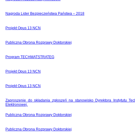
Nagroda Lider Bezpieczeństwa Państwa – 2018
Projekt Opus 13 NCN
Publiczna Obrona Rozprawy Doktorskiej
Program TECHMATSTRATEG
Projekt Opus 13 NCN
Pro­jekt Opus 13 NCN
Zapro­sze­nie do skła­da­nia zgło­szeń na sta­no­wi­sko Dyrek­tora Insty­tutu Tech­
Elek­tro­no­wej.
Publiczna Obrona Rozprawy Doktorskiej
Publiczna Obrona Rozprawy Doktorskiej