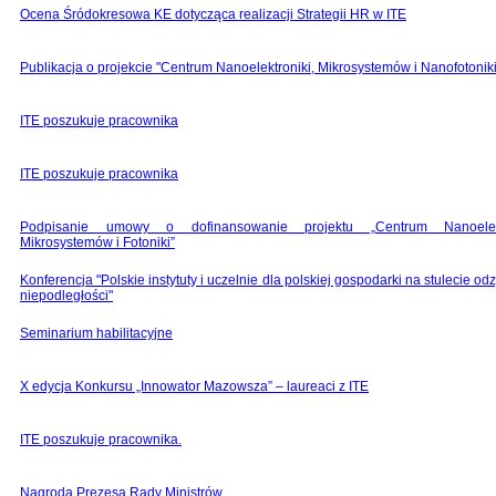
Ocena Śródokresowa KE dotycząca realizacji Strategii HR w ITE
Publikacja o projekcie "Centrum Nanoelektroniki, Mikrosystemów i Nanofotoniki
ITE poszukuje pracownika
ITE poszukuje pracownika
Podpisanie umowy o dofinansowanie projektu „Centrum Nanoelekt
Mikrosystemów i Fotoniki”
Konferencja "Polskie instytuty i uczelnie dla polskiej gospodarki na stulecie od
niepodległości"
Seminarium habilitacyjne
X edycja Konkursu „Innowator Mazowsza” – laureaci z ITE
ITE poszukuje pracownika.
Nagroda Prezesa Rady Ministrów