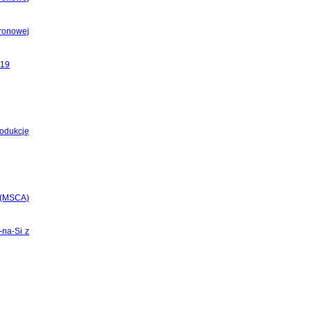
ronowej
019
odukcję
 (MSCA)
-na-Si z