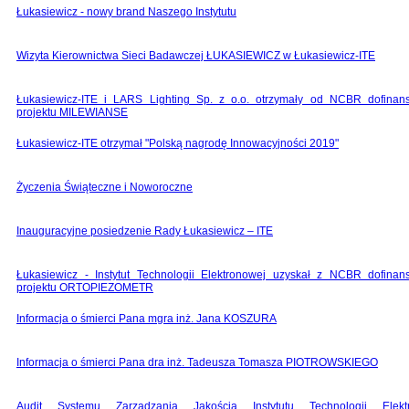
Łukasiewicz - nowy brand Naszego Instytutu
Wizyta Kierownictwa Sieci Badawczej ŁUKASIEWICZ w Łukasiewicz-ITE
Łukasiewicz-ITE i LARS Lighting Sp. z o.o. otrzymały od NCBR dofinan
projektu MILEWIANSE
Łukasiewicz-ITE otrzymał "Polską nagrodę Innowacyjności 2019"
Życzenia Świąteczne i Noworoczne
Inauguracyjne posiedzenie Rady Łukasiewicz – ITE
Łukasiewicz - Instytut Technologii Elektronowej uzyskał z NCBR dofinan
projektu ORTOPIEZOMETR
Informacja o śmierci Pana mgra inż. Jana KOSZURA
Informacja o śmierci Pana dra inż. Tadeusza Tomasza PIOTROWSKIEGO
Audit Systemu Zarządzania Jakością Instytutu Technologii Elekt