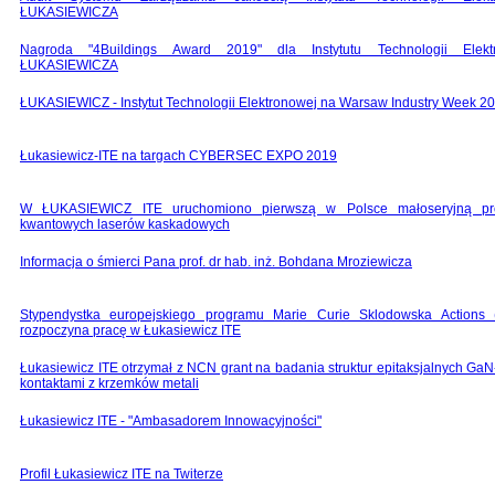
ŁUKASIEWICZA
Nagroda "4Buildings Award 2019" dla Instytutu Technologii Elekt
ŁUKASIEWICZA
ŁUKASIEWICZ - Instytut Technologii Elektronowej na Warsaw Industry Week 2
Łukasiewicz-ITE na targach CYBERSEC EXPO 2019
W ŁUKASIEWICZ ITE uruchomiono pierwszą w Polsce małoseryjną pr
kwantowych laserów kaskadowych
Informacja o śmierci Pana prof. dr hab. inż. Bohdana Mroziewicza
Stypendystka europejskiego programu Marie Curie Sklodowska Actions
rozpoczyna pracę w Łukasiewicz ITE
Łukasiewicz ITE otrzymał z NCN grant na badania struktur epitaksjalnych GaN
kontaktami z krzemków metali
Łukasiewicz ITE - "Ambasadorem Innowacyjności"
Profil Łukasiewicz ITE na Twiterze