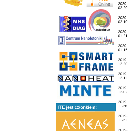
2020-
02-20
2020-
02-10
2020-
01-21
2020-
01-15
2019-
12-20
2019-
12-11
2019-
12-02
2019-
11-28
ITE jest członkiem:
2019-
11-21
2019-