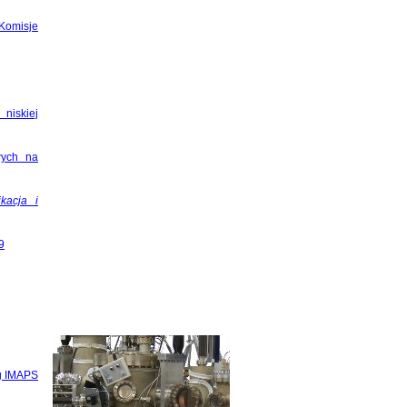
Komisje
niskiej
wych na
kacja i
9
ng IMAPS