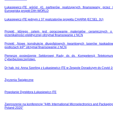
Łukasiewicz-ITE wśród 41 partnerów realizujących finansowany przez 
Europejską projekt DIH-WORLD
Łukasiewicz-ITE jednym z 37 realizatorów projektu CHARM (ECSEL JU)
Projekt, którego celem jest opracowanie materiałów ceramicznych o 
przenikalności elektrycznej otrzymał finansowanie z NCN
Projekt „Nowe konstrukcje długofalowych kwantowych laserów kaskado
podłożach InP" otrzymał finansowanie z NCN
Pierwsze posiedzenie Sektorowej Rady ds ds. Kompetencji
Telekomuni
Cyberbezpieczeństwo
.
Dr hab. inż. Anna Szerling z Łukasiewicz-ITE w Zespole Doradczym ds Covid-1
Życzenia Świąteczne
Powołanie Dyrektora Łukasiewicz-ITE
Zaproszenie na konferencję "44th International Microelectronics and Packagi
Poland 2020"