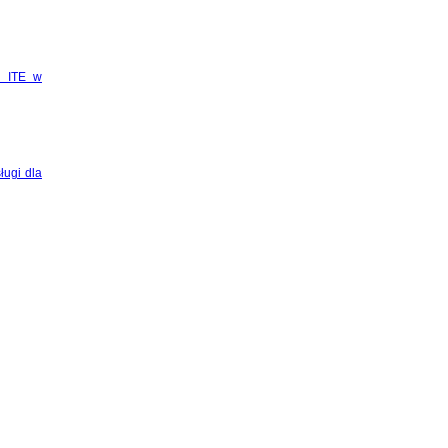
j ITE w
ługi dla