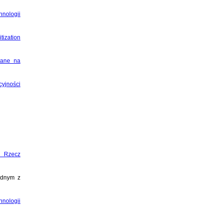
hnologii
tization
wane na
yjności
a Rzecz
jednym z
hnologii