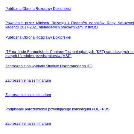
Publiczna Obrona Rozprawy Doktorskiej
Powołanie przez Ministra Rozwoju i Finansów członków Rady Naukowe
kadencji 2017-2021 niebędących pracownikami Instytutu
Publiczna Obrona Rozprawy Doktorskiej
ITE na liście Europejskich Centrów Technologicznych (KET) świadczących us
małych i średnich przedsiębiorstw (MŚP)
Zaproszenie na wykłady Studium Doktoranckiego ITE
Zaproszenie na seminarium
Zaproszenie na seminarium
Podpisanie porozumienia powołującego konsorcjum POL - PUS
Zaproszenie na seminarium