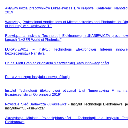
Aktywny udział pracowników Łukasiewicz ITE w Krajowej Konferencji Nanotec
2019
Warsztaty „Professional Applications of Microelectronics and Photonics for Digi
of Industry” w Łukasiewicz ITE
Rozwiązania Instytutu Technologii Elektronowej ŁUKASIEWICZA prezento
targach "LASER World of Photonics"
ŁUKASIEWICZ – Instytut Technologii Elektronowej liderem innowac
bezpieczeństwa Państwa
Dr inż. Piotr Grabiec członkiem Mazowieckiej Rady Innowacyjności
Praca z naszego Instytutu z nową afiliacją
Instytut Technologii Elektronowej otrzymał tytuł "Innowacyjna Firma n
Bezpieczeństwa i Obronności 2019"
Powstaje Sieć Badawcza Łukasiewicz
- Instytut Technologii Elektronowej 
instytutów "Łukasiewicza"
Akredytacja Ministra Przedsiębiorczości i Technologii dla Instytutu Tec
Elektronowej