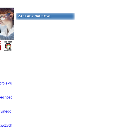
ZAKŁADY NAUKOWE
projektu
becność
yjnego.
awczych