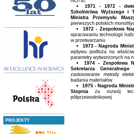
nich to:
1971 - 1972 - dwie
Szkolnictwa Wyższego i 
Ministra Przemysłu Mas
pierwszych polskich monolit
1972 - Zespołowa Na
opracowaniu technologii hall
w przetwarzaniu
1973 - Nagroda Minis
wpływu podłoża na właściw
parametry wytworzonych na ni
1974 - Zespołowa 
Sekretarza Generalneg
zastosowanie metody elektr
badania materiałów
1975 - Nagroda Minis
Stopnia
za rozwój techni
półprzewodnikowej
PROJEKTY