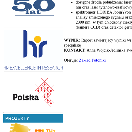
dostępne źródła pobudzenia: lase
nm oraz laser tytanowo-szafirowy
spektrometr HORIBA JobinYvon H
analizy zmierzonego sygnału oraz
2300 nm, w tym chłodzony ciekł
(kamera CCD) oraz detektor germ
WYNIK:
Raport zawierający wyniki wra
specjalistę
KONTAKT:
Anna Wójcik-Jedlińska aw
Oferuje:
Zakład Fotoniki
PROJEKTY