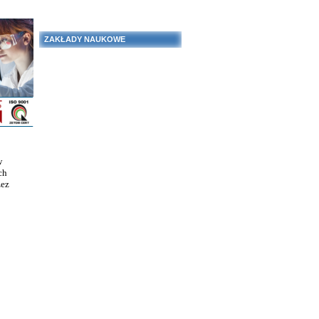
ZAKŁADY NAUKOWE
w
ch
zez