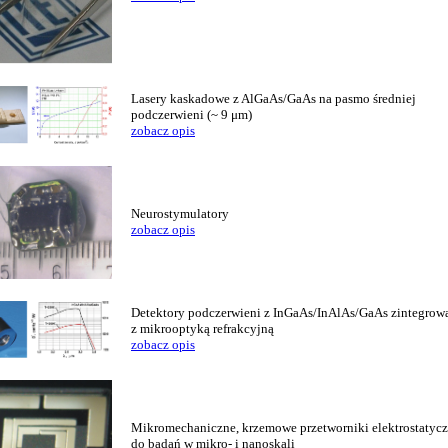
Lasery kaskadowe z AlGaAs/GaAs na pasmo średniej
podczerwieni (~ 9 μm)
zobacz opis
Neurostymulatory
zobacz opis
Detektory podczerwieni z InGaAs/InAlAs/GaAs zintegrow
z mikrooptyką refrakcyjną
zobacz opis
Mikromechaniczne, krzemowe przetworniki elektrostatyc
do badań w mikro- i nanoskali