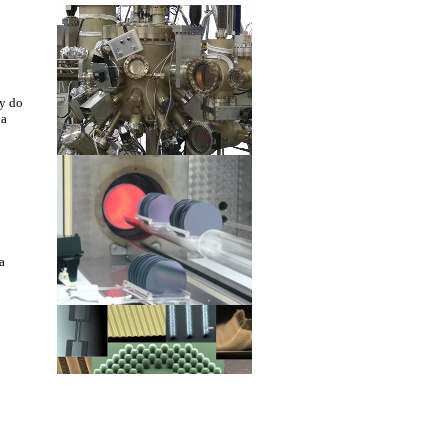
y do
ia
a