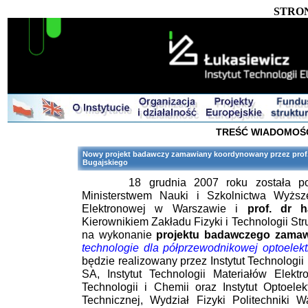
STRO
TREŚĆ WIADOMOŚ
Nowy projekt badawczy zamawiany koordynowany przez prof. 
Bugajskiego
18 grudnia 2007 roku została pod
Ministerstwem Nauki i Szkolnictwa Wyższe
Elektronowej w Warszawie i
prof. dr 
Kierownikiem Zakładu Fizyki i Technologii St
na wykonanie
projektu badawczego zama
technologie dla półprzewodnikowej optoelekt
będzie realizowany przez Instytut Technologi
SA, Instytut Technologii Materiałów Elekt
Technologii i Chemii oraz Instytut Optoele
Technicznej, Wydział Fizyki Politechniki W