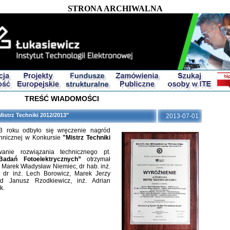
STRONA ARCHIWALNA
TREŚĆ WIADOMOŚCI
istrz Techniki 2012/2013"
2013-07-01
 roku odbyło się wręczenie nagród
chnicznej w Konkursie
"Mistrz Techniki
anie rozwiązania technicznego pt.
adań Fotoelektrycznych”
otrzymał
. Marek Władysław Niemiec, dr hab. inż.
, dr inż. Lech Borowicz, Marek Jerzy
ld Janusz Rzodkiewicz, inż. Adrian
k.