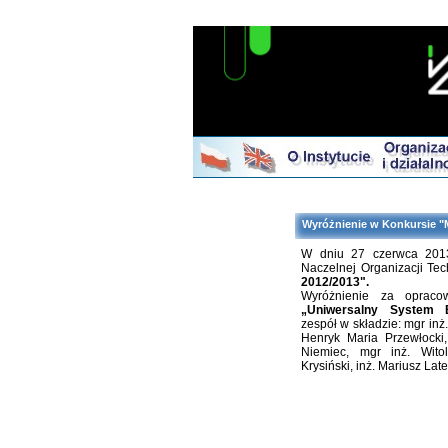
Wyróżnienie w Konkursie "M
W dniu 27 czerwca 2013
Naczelnej Organizacji Te
2012/2013".
Wyróżnienie za opracow
„Uniwersalny System B
zespół w składzie: mgr inż
Henryk Maria Przewłocki
Niemiec, mgr inż. Wito
Krysiński, inż. Mariusz Late