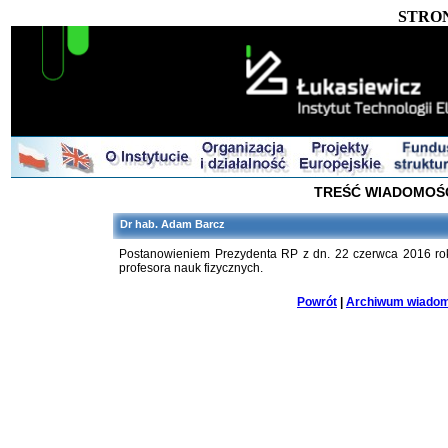
STRO
TREŚĆ WIADOMOŚ
Dr hab. Adam Barcz
Postanowieniem Prezydenta RP z dn. 22 czerwca 2016 rok
profesora nauk fizycznych.
Powrót
|
Archiwum wiadom