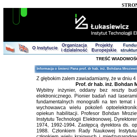
STRO
TREŚĆ WIADOMOŚ
Informacja o śmierci Pana prof. dr hab. inż. Bohdana Mroziew
Z głębokim żalem zawiadamiamy, że w dniu 4
Prof. dr hab. inż. Bohdan 
Wybitny inżynier, oddany bez reszty bu
elektronicznego. Pionier badań nad laseram
fundamentalnych monografii na ten temat i l
wychowawca wielu pokoleń optoelektronik
opiekun habilitacji. Profesor Bohdan Mroz
Instytutu Technologii Elektronowej. Dyrekto
1974, 1992-1994. Zastępcą dyrektora ds. opt
1988. Członkiem Rady Naukowej Instytutu 
członkiem wielu krajowych i międzynarodo